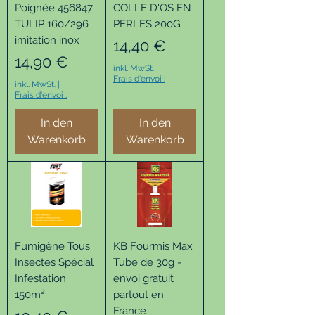
Poignée 456847
COLLE D'OS EN
TULIP 160/296
PERLES 200G
imitation inox
Preis
14,40 €
Preis
14,90 €
inkl. MwSt.
|
Frais d'envoi :
inkl. MwSt.
|
Frais d'envoi :
In den
In den
Warenkorb
Warenkorb
Fumigène Tous
KB Fourmis Max
Insectes Spécial
Tube de 30g -
Infestation
envoi gratuit
150m²
partout en
France