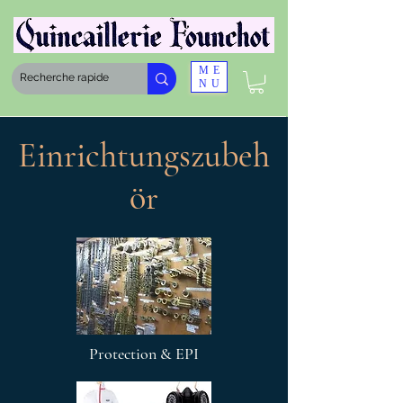
ME
NU
Einrichtungszubeh
ör
Protection & EPI