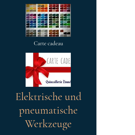
Carte cadeau
Elektrische und
pneumatische
Werkzeuge