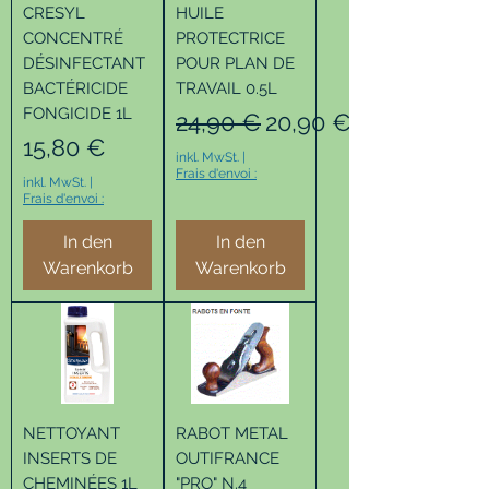
CRESYL
HUILE
CONCENTRÉ
PROTECTRICE
DÉSINFECTANT
POUR PLAN DE
BACTÉRICIDE
TRAVAIL 0.5L
FONGICIDE 1L
Standardpreis
Sale-Preis
24,90 €
20,90 €
Preis
15,80 €
inkl. MwSt.
|
Frais d'envoi :
inkl. MwSt.
|
Frais d'envoi :
In den
In den
Warenkorb
Warenkorb
NETTOYANT
RABOT METAL
INSERTS DE
OUTIFRANCE
CHEMINÉES 1L
"PRO" N.4