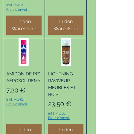
inkl. MwSt.
|
Frais d'envoi :
In den
In den
Warenkorb
Warenkorb
AMIDON DE RIZ
LIGHTNING
AÉROSOL REMY
RAVIVEUR
MEUBLES ET
Preis
7,20 €
BOIS
inkl. MwSt.
|
Preis
23,50 €
Frais d'envoi :
inkl. MwSt.
|
Frais d'envoi :
In den
In den