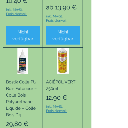
Preis
10,40 €
Sale-Preis
ab
13,90 €
inkl. MwSt.
|
Frais d'envoi :
inkl. MwSt.
|
Frais d'envoi :
Nicht
Nicht
verfügbar
verfügbar
Bostik Colle PU
ACIÉPOL VERT
Bois Extérieur –
250ml
Colle Bois
Preis
12,90 €
Polyuréthane
inkl. MwSt.
|
Liquide – Colle
Frais d'envoi :
Bois D4
Preis
29,80 €