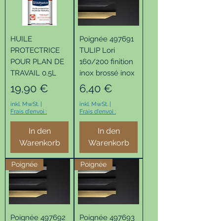
HUILE
Poignée 497691
PROTECTRICE
TULIP Lori
POUR PLAN DE
160/200 finition
TRAVAIL 0.5L
inox brossé inox
Preis
Preis
19,90 €
6,40 €
inkl. MwSt.
|
inkl. MwSt.
|
Frais d'envoi :
Frais d'envoi :
In den
In den
Warenkorb
Warenkorb
Poignée
Poignée
Poignée 497692
Poignée 497693