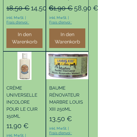
Standardpreis
Sale-Preis
Standardpreis
Sale-Preis
18,50 €
14,50 €
61,90 €
58,90 €
inkl. MwSt.
|
inkl. MwSt.
|
Frais d'envoi :
Frais d'envoi :
In den
In den
Warenkorb
Warenkorb
CRÈME
BAUME
UNIVERSELLE
RÉNOVATEUR
INCOLORE
MARBRE LOUIS
POUR LE CUIR
XIII 250ML
150ML
Preis
13,50 €
Preis
11,90 €
inkl. MwSt.
|
Frais d'envoi :
inkl. MwSt.
|