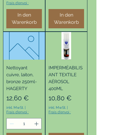
Frais d'envoi :
In den
In den
Warenkorb
Warenkorb
Nettoyant
IMPERMÉABILIS
cuivre, laiton,
ANT TEXTILE
bronze 250ml-
AÉROSOL
HAGERTY
400ML
Preis
Preis
12,60 €
10,80 €
inkl. MwSt.
|
inkl. MwSt.
|
Frais d'envoi :
Frais d'envoi :