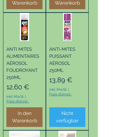
Warenkorb
Warenkorb
ANTI MITES
ANTI-MITES
ALIMENTAIRES
PUISSANT
AÉROSOL
AÉROSOL
FOUDROYANT
250ML
250ML
Preis
13,89 €
Preis
12,60 €
inkl. MwSt.
|
Frais d'envoi :
inkl. MwSt.
|
Frais d'envoi :
In den
Nicht
Warenkorb
verfügbar