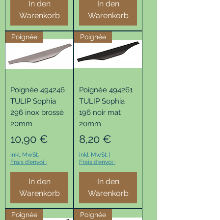
In den
In den
Warenkorb
Warenkorb
Poignée
Poignée
Poignée 494246
Poignée 494261
TULIP Sophia
TULIP Sophia
296 inox brossé
196 noir mat
20mm
20mm
Preis
Preis
10,90 €
8,20 €
inkl. MwSt.
|
inkl. MwSt.
|
Frais d'envoi :
Frais d'envoi :
In den
In den
Warenkorb
Warenkorb
Poignée
Poignée