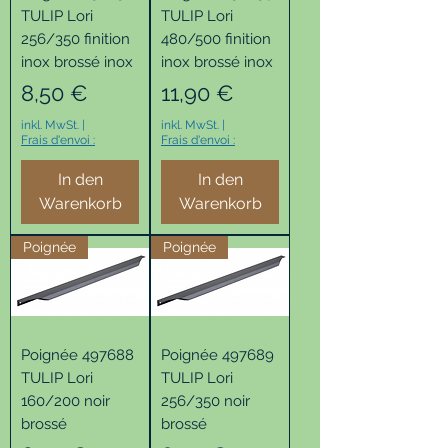
TULIP Lori
TULIP Lori
256/350 finition
480/500 finition
inox brossé inox
inox brossé inox
Preis
Preis
8,50 €
11,90 €
inkl. MwSt.
|
inkl. MwSt.
|
Frais d'envoi :
Frais d'envoi :
In den
In den
Warenkorb
Warenkorb
Poignée
Poignée
Poignée 497688
Poignée 497689
TULIP Lori
TULIP Lori
160/200 noir
256/350 noir
brossé
brossé