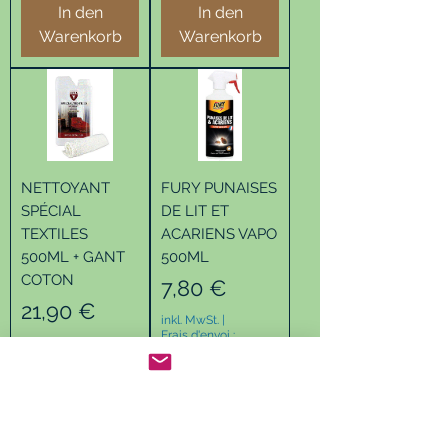
In den
In den
Warenkorb
Warenkorb
NETTOYANT
FURY PUNAISES
SPÉCIAL
DE LIT ET
TEXTILES
ACARIENS VAPO
500ML + GANT
500ML
COTON
Preis
7,80 €
Preis
21,90 €
inkl. MwSt.
|
Frais d'envoi :
inkl. MwSt.
|
Frais d'envoi :
In den
In den
Warenkorb
Warenkorb