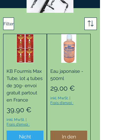
Filter
KB Fourmis Max
Eau japonaise -
Tube, lot 4 tubes
500ml
de 30g- envoi
Preis
29,00 €
gratuit partout
inkl. MwSt.
|
en France
Frais d'envoi :
Preis
39,90 €
inkl. MwSt.
|
Frais d'envoi :
Nicht
In den