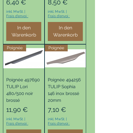
Preis
Preis
6,40 €
8,50 €
inkl. MwSt.
|
inkl. MwSt.
|
Frais d'envoi :
Frais d'envoi :
In den
In den
Warenkorb
Warenkorb
Poignée
Poignée
Poignée 497690
Poignée 494256
TULIP Lori
TULIP Sophia
480/500 noir
146 inox brossé
brossé
20mm
Preis
Preis
11,90 €
7,10 €
inkl. MwSt.
|
inkl. MwSt.
|
Frais d'envoi :
Frais d'envoi :