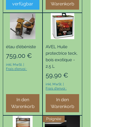
verfügbar
Warenkorb
étau d'ébéniste
AVEL Huile
protectrice teck,
Preis
759,00 €
bois exotique -
inkl. MwSt.
|
2,5 L
Frais d'envoi :
Preis
59,90 €
inkl. MwSt.
|
Frais d'envoi :
In den
In den
Warenkorb
Warenkorb
Poignée