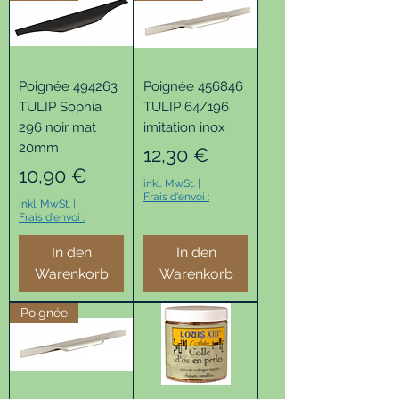
Poignée 494263
Poignée 456846
TULIP Sophia
TULIP 64/196
296 noir mat
imitation inox
20mm
Preis
12,30 €
Preis
10,90 €
inkl. MwSt.
|
Frais d'envoi :
inkl. MwSt.
|
Frais d'envoi :
In den
In den
Warenkorb
Warenkorb
Poignée