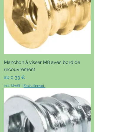
Manchon à visser M8 avec bord de
recouvrement
Sale-Preis
ab
0,33 €
inkl. MwSt.
|
Frais d'envoi :