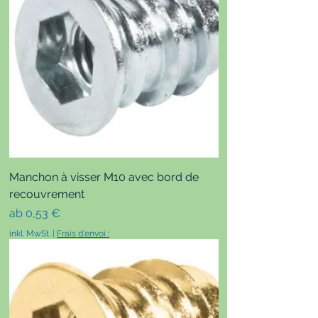
Manchon à visser M10 avec bord de
recouvrement
Sale-Preis
ab
0,53 €
inkl. MwSt.
|
Frais d'envoi :