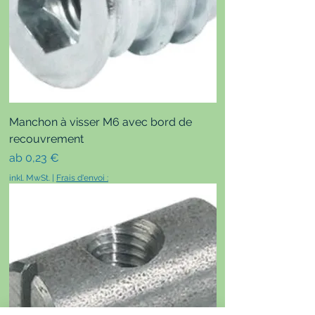
Manchon à visser M6 avec bord de
recouvrement
Sale-Preis
ab
0,23 €
inkl. MwSt.
|
Frais d'envoi :