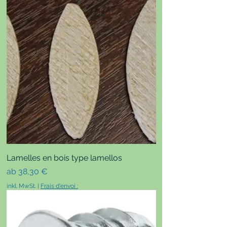
Lamelles en bois type lamellos
Sale-Preis
ab
38,30 €
inkl. MwSt.
|
Frais d'envoi :