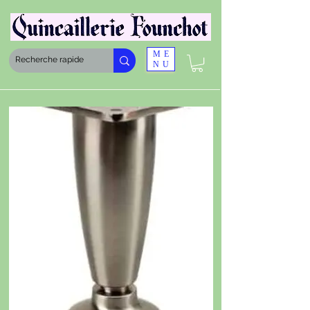
ME
NU