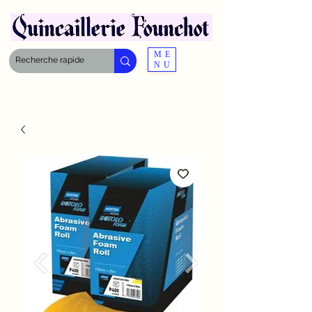
ME
NU