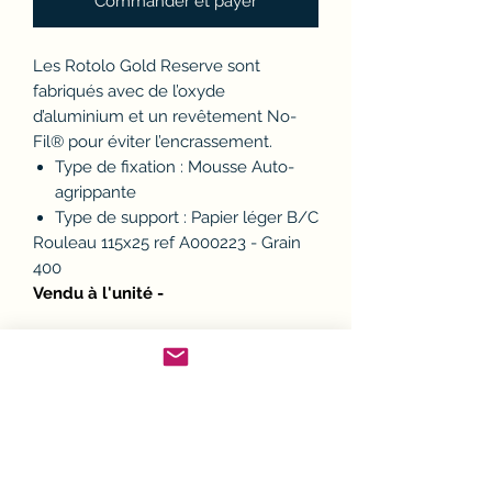
Commander et payer
Les Rotolo Gold Reserve sont
fabriqués avec de l’oxyde
d’aluminium et un revêtement No-
Fil® pour éviter l’encrassement.
Type de fixation : Mousse Auto-
agrippante
Type de support : Papier léger B/C
Rouleau 115x25 ref A000223 - Grain
400
Vendu à l'unité -
Politique d'échange ou
remboursement (avoir)
Si un article ne convient pas, il est