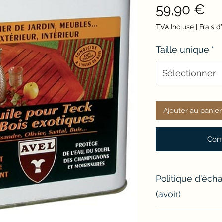
Pri
59,90 €
TVA Incluse
|
Frais d
Taille unique
*
Sélectionner
Ajouter au panier
Com
Politique d'éc
(avoir)
Si un article ne con