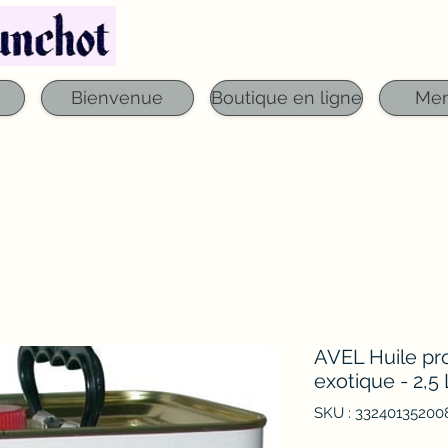
Téléphone : 03 29 06 61 50
qfounchot88@gmai
Bienvenue
Boutique en ligne
Me
AVEL Huile pro
exotique - 2,5 
SKU : 33240135200