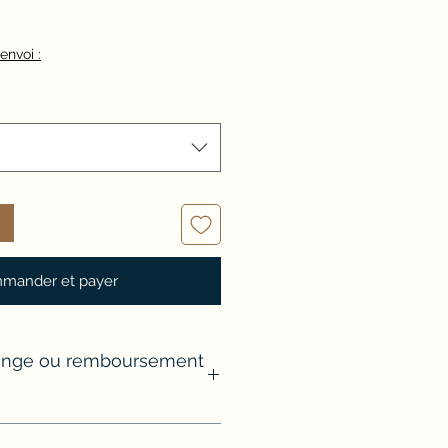
x
'envoi :
mander et payer
hange ou remboursement
vient pas, il est possible de