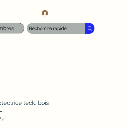
l.com
Se connecter
mbres
tectrice teck, bois
L
87