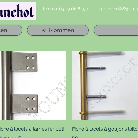
Telefon: 03 29 06 61 50
qfounchot88@gmai
ten
willkommen
Schnellansicht
Schnellansicht
iche à lacets à lames fer poli
Fiche à lacets à goujons lait
poli
ale-Preis