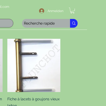
l.com
Anmelden
Schnellansicht
on
Fiche à lacets à goujons vieux
laiton