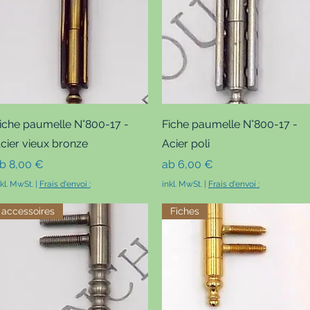
Schnellansicht
Schnellansicht
iche paumelle N°800-17 -
Fiche paumelle N°800-17 -
cier vieux bronze
Acier poli
ale-Preis
Sale-Preis
ab
8,00 €
ab
6,00 €
nkl. MwSt.
|
Frais d'envoi :
inkl. MwSt.
|
Frais d'envoi :
accessoires
Fiches