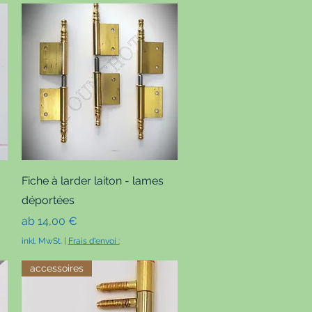
Schnellansicht
Fiche à larder laiton - lames
déportées
Sale-Preis
ab
14,00 €
inkl. MwSt.
|
Frais d'envoi :
accessoires