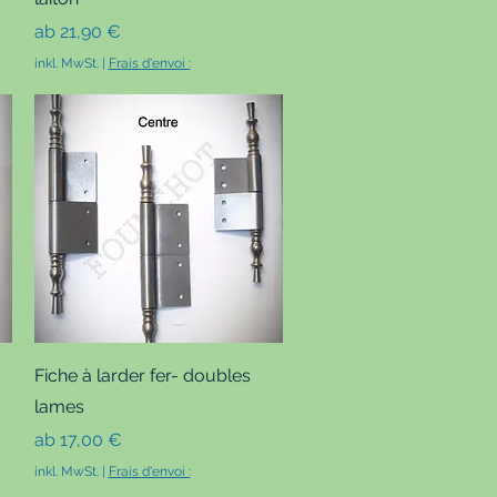
Sale-Preis
ab
21,90 €
inkl. MwSt.
|
Frais d'envoi :
Schnellansicht
Fiche à larder fer- doubles
lames
Sale-Preis
ab
17,00 €
inkl. MwSt.
|
Frais d'envoi :