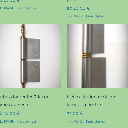
ab
10,00 €
Sale-Preis
ab
26,00 €
nkl. MwSt.
|
Frais d'envoi :
inkl. MwSt.
|
Frais d'envoi :
Schnellansicht
Schnellansicht
iche à larder fer & laiton,
Fiche à larder fer/laiton -
ames au centre
lames au centre
ale-Preis
Preis
ab
18,00 €
32,00 €
nkl. MwSt.
|
Frais d'envoi :
inkl. MwSt.
|
Frais d'envoi :