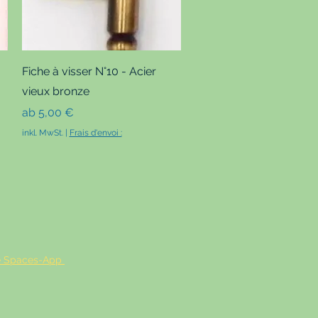
Schnellansicht
Fiche à visser N°10 - Acier
vieux bronze
Sale-Preis
ab
5,00 €
inkl. MwSt.
|
Frais d'envoi :
die Spaces-App