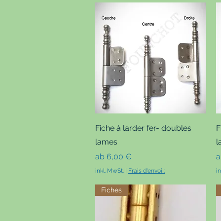
Schnellansicht
Fiche à larder fer- doubles
F
lames
l
Sale-Preis
S
ab
6,00 €
inkl. MwSt.
|
Frais d'envoi :
i
Fiches