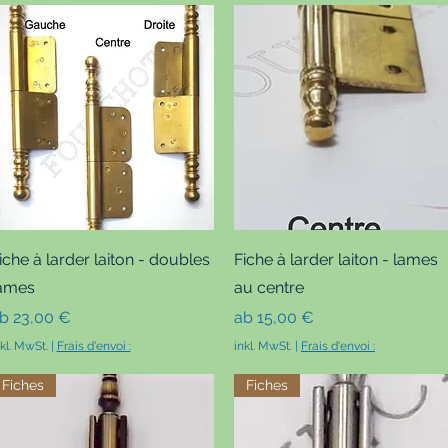
Schnellansicht
Schnellansicht
iche à larder laiton - doubles
Fiche à larder laiton - lames
ames
au centre
ale-Preis
Sale-Preis
ab
23,00 €
ab
15,00 €
nkl. MwSt.
|
Frais d'envoi :
inkl. MwSt.
|
Frais d'envoi :
Fiches
Fiches