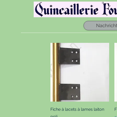
Nachrich
Schnellansicht
Fiche à lacets à lames laiton
F
poli
S