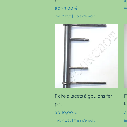
Sale-Preis
ab
33,00 €
i
inkl. MwSt.
|
Frais d'envoi :
Schnellansicht
Fiche à lacets à goujons fer
F
poli
l
Sale-Preis
S
ab
10,00 €
inkl. MwSt.
|
Frais d'envoi :
i