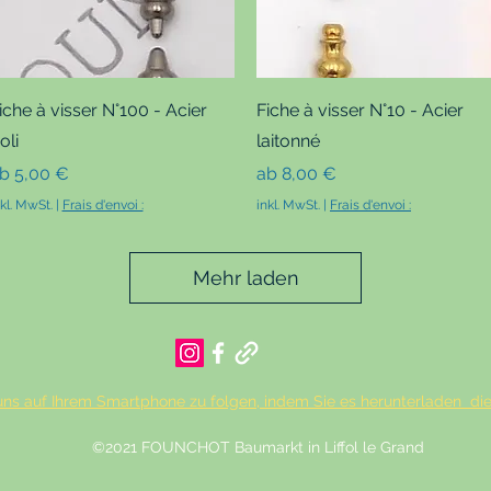
Schnellansicht
Schnellansicht
iche à visser N°100 - Acier
Fiche à visser N°10 - Acier
oli
laitonné
ale-Preis
Sale-Preis
ab
5,00 €
ab
8,00 €
nkl. MwSt.
|
Frais d'envoi :
inkl. MwSt.
|
Frais d'envoi :
Mehr laden
m uns auf Ihrem Smartphone zu folgen, indem Sie es herunterladen 
©2021 FOUNCHOT Baumarkt in Liffol le Grand