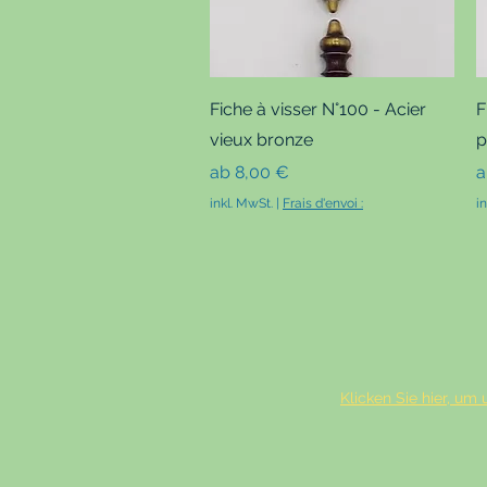
Schnellansicht
Fiche à visser N°100 - Acier
F
vieux bronze
p
Sale-Preis
S
ab
8,00 €
inkl. MwSt.
|
Frais d'envoi :
i
Klicken Sie hier, u