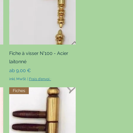
Schnellansicht
Fiche à visser N°100 - Acier
laitonné
Sale-Preis
ab
9,00 €
inkl. MwSt.
|
Frais d'envoi :
Fiches