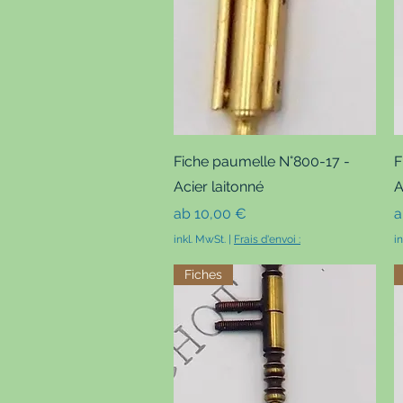
Schnellansicht
Fiche paumelle N°800-17 -
F
Acier laitonné
A
Sale-Preis
S
ab
10,00 €
inkl. MwSt.
|
Frais d'envoi :
i
Fiches