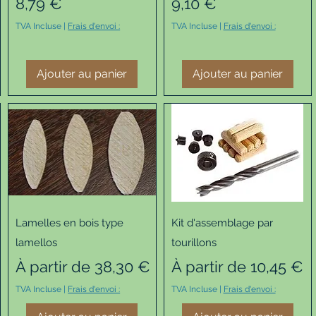
Prix
Prix
8,79 €
9,10 €
tionnel
TVA Incluse
|
Frais d'envoi :
TVA Incluse
|
Frais d'envoi :
Ajouter au panier
Ajouter au panier
Aperçu rapide
Aperçu rapide
Lamelles en bois type
Kit d'assemblage par
lamellos
tourillons
Prix promotionnel
Prix promotionnel
À partir de
38,30 €
À partir de
10,45 €
TVA Incluse
|
Frais d'envoi :
TVA Incluse
|
Frais d'envoi :