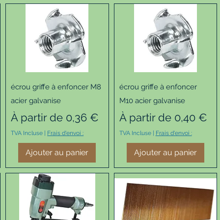
Aperçu rapide
Aperçu rapide
écrou griffe à enfoncer M8
écrou griffe à enfoncer
acier galvanise
M10 acier galvanise
Prix promotionnel
Prix promotionnel
À partir de
0,36 €
À partir de
0,40 €
TVA Incluse
|
Frais d'envoi :
TVA Incluse
|
Frais d'envoi :
Ajouter au panier
Ajouter au panier