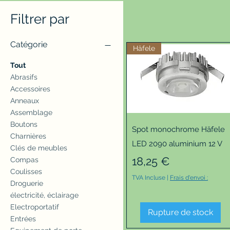
Filtrer par
Catégorie
Häfele
Tout
Abrasifs
Accessoires
Anneaux
Assemblage
Boutons
Aperçu rapide
Spot monochrome Häfele
Charnières
LED 2090 aluminium 12 V
Clés de meubles
Prix
18,25 €
Compas
Coulisses
TVA Incluse
|
Frais d'envoi :
Droguerie
électricité, éclairage
Electroportatif
Rupture de stock
Entrées