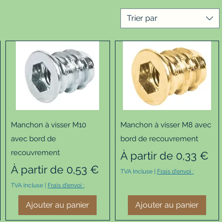
Trier par
Aperçu rapide
Aperçu rapide
Manchon à visser M10
Manchon à visser M8 avec
avec bord de
bord de recouvrement
recouvrement
Prix promotionnel
À partir de
0,33 €
Prix promotionnel
À partir de
0,53 €
TVA Incluse
|
Frais d'envoi :
TVA Incluse
|
Frais d'envoi :
Ajouter au panier
Ajouter au panier