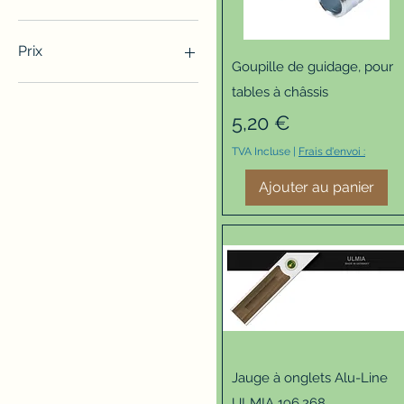
Prix
Aperçu rapide
Goupille de guidage, pour
tables à châssis
0 €
759 €
Prix
5,20 €
TVA Incluse
|
Frais d'envoi :
Ajouter au panier
Aperçu rapide
Jauge à onglets Alu-Line
ULMIA 196.268