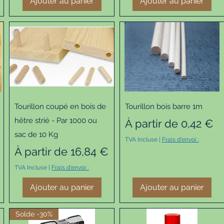
Ajouter au panier
Ajouter au panier
Aperçu rapide
Aperçu rapide
Tourillon coupé en bois de
Tourillon bois barre 1m
hêtre strié - Par 1000 ou
Prix promotionnel
À partir de
0,42 €
sac de 10 Kg
TVA Incluse
|
Frais d'envoi :
Prix promotionnel
À partir de
16,84 €
TVA Incluse
|
Frais d'envoi :
Ajouter au panier
Ajouter au panier
Solde -30%