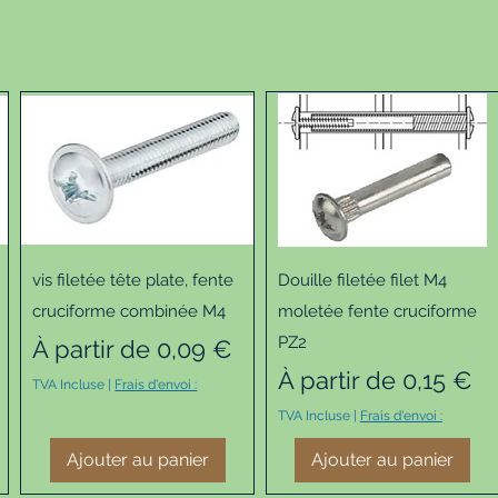
Aperçu rapide
Aperçu rapide
vis filetée tête plate, fente
Douille filetée filet M4
cruciforme combinée M4
moletée fente cruciforme
PZ2
Prix promotionnel
À partir de
0,09 €
Prix promotionnel
À partir de
0,15 €
TVA Incluse
|
Frais d'envoi :
TVA Incluse
|
Frais d'envoi :
Ajouter au panier
Ajouter au panier