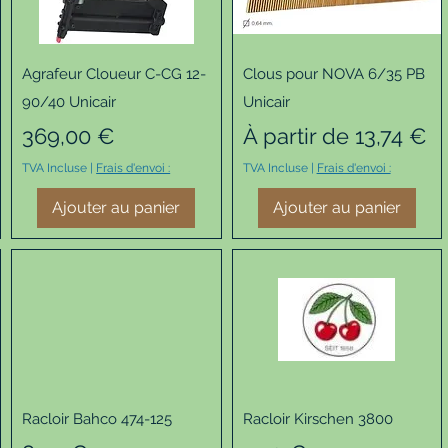
Aperçu rapide
Aperçu rapide
Agrafeur Cloueur C-CG 12-
Clous pour NOVA 6/35 PB
90/40 Unicair
Unicair
Prix
Prix promotionnel
369,00 €
À partir de
13,74 €
TVA Incluse
|
Frais d'envoi :
TVA Incluse
|
Frais d'envoi :
Ajouter au panier
Ajouter au panier
Aperçu rapide
Aperçu rapide
Racloir Bahco 474-125
Racloir Kirschen 3800