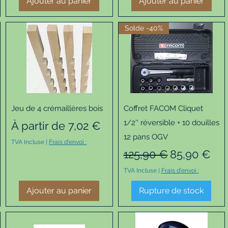
Ajouter au panier
Ajouter au panier
Solde -40%
Aperçu rapide
Aperçu rapide
Jeu de 4 crémaillères bois
Coffret FACOM Cliquet
1/2'' réversible + 10 douilles
Prix promotionnel
À partir de
7,02 €
12 pans OGV
TVA Incluse
|
Frais d'envoi :
Prix original
Prix promo
125,90 €
85,90 €
TVA Incluse
|
Frais d'envoi :
Ajouter au panier
Rupture de stock