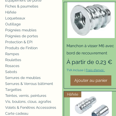
Equipement de porte
Fiches & paumelles
Häfele
Loqueteaux
Outillage
Poignées meubles
Poignées de portes
Protection & EPI
Aperçu rapide
Manchon à visser M6 avec
Produits de Finition
bord de recouvrement
Rampes
Roulettes
Prix promotionnel
À partir de
0,23 €
Rosaces
TVA Incluse
|
Frais d'envoi :
Sabots
Serrures de meubles
Ajouter au panier
Serrures & Verrous bâtiment
Targettes
Häfele
Teintes, vernis, peintures
Vis, boulons, clous, agrafes
Volets & Fenêtres Accessoires
Carte cadeau