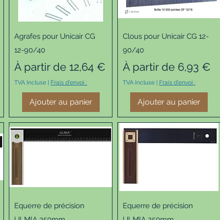
Aperçu rapide
Aperçu rapide
Agrafes pour Unicair CG
Clous pour Unicair CG 12-
12-90/40
90/40
Prix promotionnel
Prix promotionnel
À partir de
12,64 €
À partir de
6,93 €
TVA Incluse
|
Frais d'envoi :
TVA Incluse
|
Frais d'envoi :
Ajouter au panier
Ajouter au panier
Aperçu rapide
Aperçu rapide
Equerre de précision
Equerre de précision
ULMIA 350mm
ULMIA 250mm