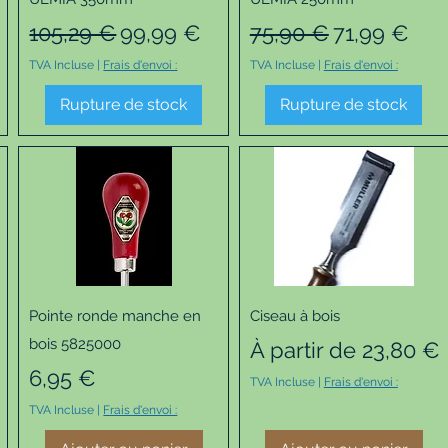
otionnel
Prix original
Prix promotionnel
Prix original
Prix promo
105,29 €
99,99 €
75,90 €
71,99 €
TVA Incluse
|
Frais d'envoi :
TVA Incluse
|
Frais d'envoi :
Rupture de stock
Rupture de stock
Aperçu rapide
Aperçu rapide
Pointe ronde manche en
Ciseau à bois
bois 5825000
Prix promotionnel
À partir de
23,80 €
Prix
6,95 €
TVA Incluse
|
Frais d'envoi :
TVA Incluse
|
Frais d'envoi :