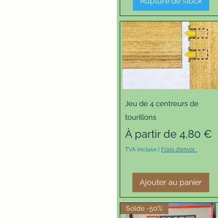
Rupture de stock
Aperçu rapide
Jeu de 4 centreurs de
tourillons
Prix promotionnel
À partir de
4,80 €
TVA Incluse
|
Frais d'envoi :
Ajouter au panier
Solde -50%