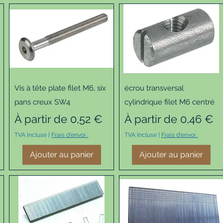
Aperçu rapide
Aperçu rapide
Vis à tête plate filet M6, six
écrou transversal
pans creux SW4
cylindrique filet M6 centré
Prix promotionnel
Prix promotionnel
À partir de
0,52 €
À partir de
0,46 €
TVA Incluse
|
Frais d'envoi :
TVA Incluse
|
Frais d'envoi :
Ajouter au panier
Ajouter au panier