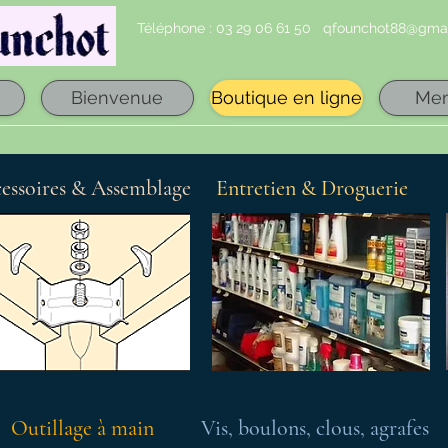
Téléphone : 03 29 06 61 50
qfounchot88@gmai
Bienvenue
Boutique en ligne
Me
essoires & Assemblage
Entretien & Droguerie
Outillage à main
Vis, boulons, clous, agrafes