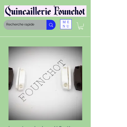
ME
NU