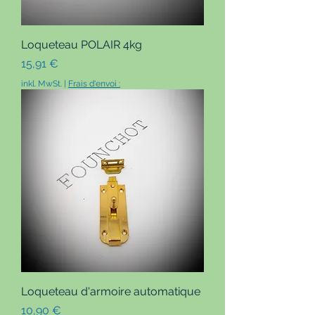
Loqueteau POLAIR 4kg
Preis
15,91 €
inkl. MwSt.
|
Frais d'envoi :
Loqueteau d'armoire automatique
Preis
10,90 €