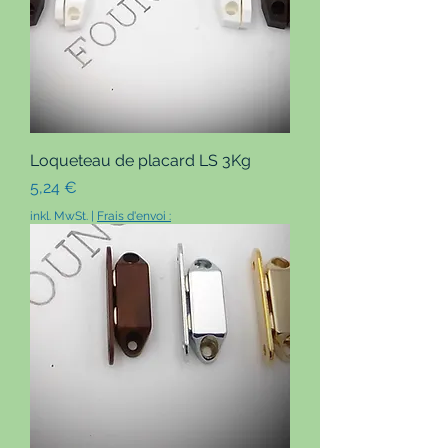
Loqueteau de placard LS 3Kg
Preis
5,24 €
inkl. MwSt.
|
Frais d'envoi :