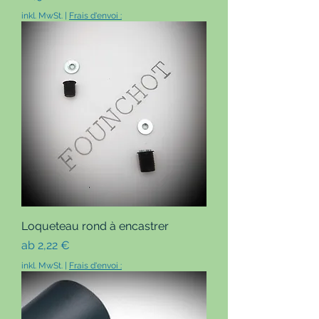
inkl. MwSt.
|
Frais d'envoi :
Loqueteau rond à encastrer
Sale-Preis
ab
2,22 €
inkl. MwSt.
|
Frais d'envoi :