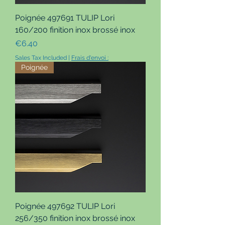
Poignée 497691 TULIP Lori
160/200 finition inox brossé inox
Price
€6.40
Sales Tax Included
|
Frais d'envoi :
Poignée
Poignée 497692 TULIP Lori
256/350 finition inox brossé inox