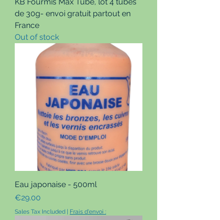
KB Fourmis Max Tube, lot 4 tubes
de 30g- envoi gratuit partout en
France
Out of stock
Eau japonaise - 500ml
Price
€29.00
Sales Tax Included
|
Frais d'envoi :