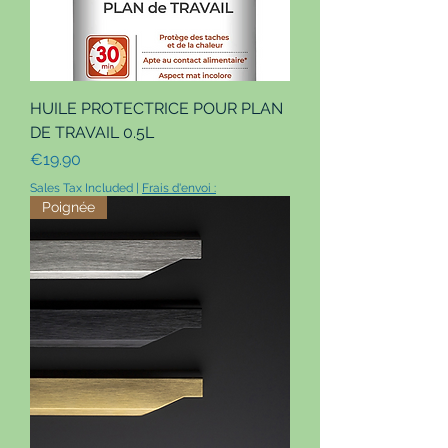
HUILE PROTECTRICE POUR PLAN
DE TRAVAIL 0.5L
Price
€19.90
Sales Tax Included
|
Frais d'envoi :
Poignée