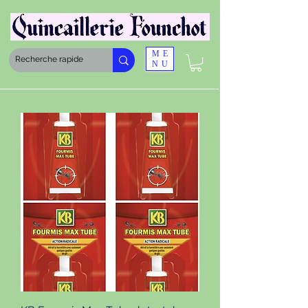
ME
NU