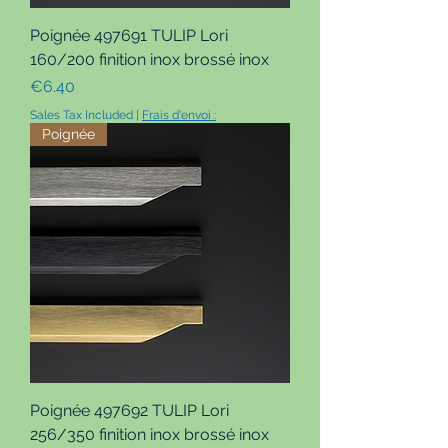
Poignée 497691 TULIP Lori
160/200 finition inox brossé inox
Price
€6.40
Sales Tax Included
|
Frais d'envoi :
Poignée
Poignée 497692 TULIP Lori
256/350 finition inox brossé inox