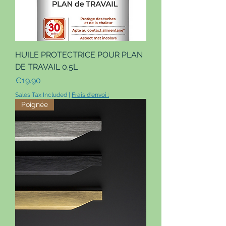
HUILE PROTECTRICE POUR PLAN
DE TRAVAIL 0.5L
Price
€19.90
Sales Tax Included
|
Frais d'envoi :
Poignée