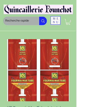
ME
NU