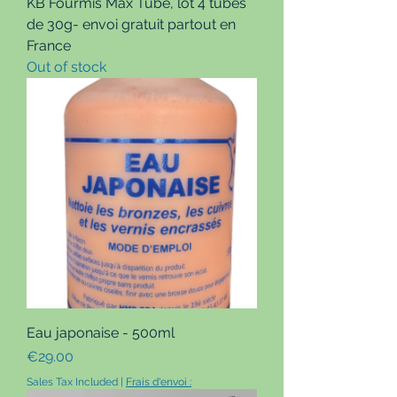
KB Fourmis Max Tube, lot 4 tubes
de 30g- envoi gratuit partout en
France
Out of stock
Eau japonaise - 500ml
Price
€29.00
Sales Tax Included
|
Frais d'envoi :