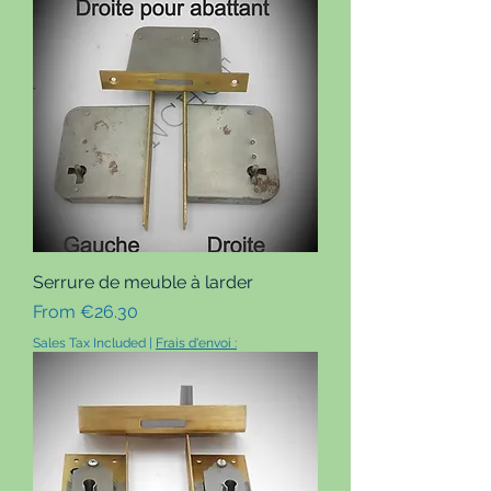
Serrure de meuble à larder
Sale Price
From
€26.30
Sales Tax Included
|
Frais d'envoi :