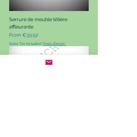
Serrure de meuble têtière
affleurante
Sale Price
From
€39.52
Sales Tax Included
|
Frais d'envoi :
Serrure de meuble à entailler