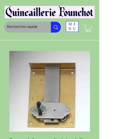
ME
NU