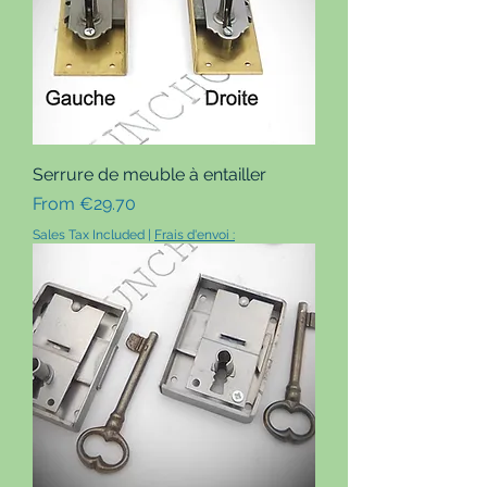
Serrure de meuble à entailler
Sale Price
From
€29.70
Sales Tax Included
|
Frais d'envoi :