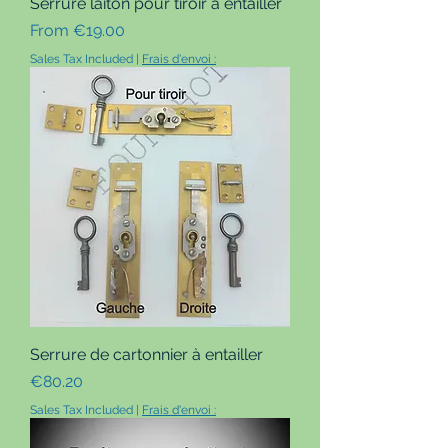
Serrure laiton pour tiroir à entailler
Sale Price
From
€19.00
Sales Tax Included
|
Frais d'envoi :
Serrure de cartonnier à entailler
Price
€80.20
Sales Tax Included
|
Frais d'envoi :