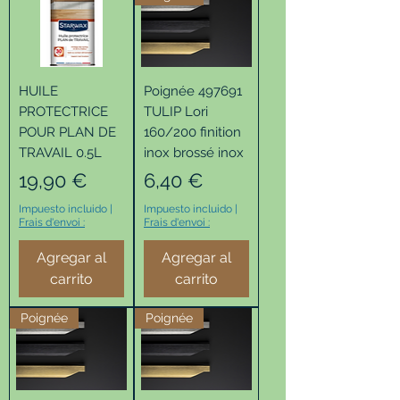
HUILE
Poignée 497691
PROTECTRICE
TULIP Lori
POUR PLAN DE
160/200 finition
TRAVAIL 0.5L
inox brossé inox
Precio
Precio
19,90 €
6,40 €
Impuesto incluido
|
Impuesto incluido
|
Frais d'envoi :
Frais d'envoi :
Agregar al
Agregar al
carrito
carrito
Poignée
Poignée