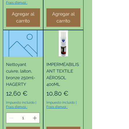
Frais d'envoi :
Agregar al
Agregar al
carrito
carrito
Nettoyant
IMPERMÉABILIS
cuivre, laiton,
ANT TEXTILE
bronze 250ml-
AÉROSOL
HAGERTY
400ML
Precio
Precio
12,60 €
10,80 €
Impuesto incluido
|
Impuesto incluido
|
Frais d'envoi :
Frais d'envoi :