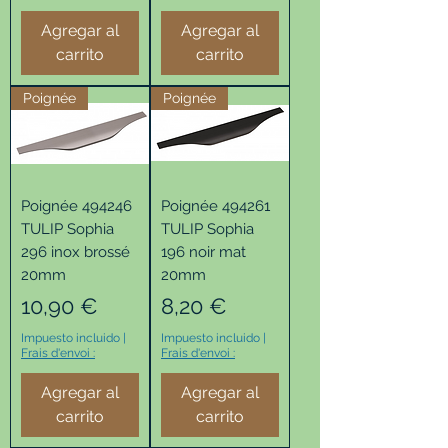
Agregar al
Agregar al
carrito
carrito
Poignée
Poignée
Poignée 494246
Poignée 494261
TULIP Sophia
TULIP Sophia
296 inox brossé
196 noir mat
20mm
20mm
Precio
Precio
10,90 €
8,20 €
Impuesto incluido
|
Impuesto incluido
|
Frais d'envoi :
Frais d'envoi :
Agregar al
Agregar al
carrito
carrito