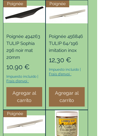
Poignée
Poignée
Poignée 494263
Poignée 456846
TULIP Sophia
TULIP 64/196
296 noir mat
imitation inox
20mm
Precio
12,30 €
Precio
10,90 €
Impuesto incluido
|
Frais d'envoi :
Impuesto incluido
|
Frais d'envoi :
Agregar al
Agregar al
carrito
carrito
Poignée