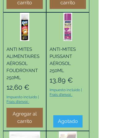
carrito
carrito
ANTI MITES
ANTI-MITES
ALIMENTAIRES
PUISSANT
AÉROSOL
AÉROSOL
FOUDROYANT
250ML
250ML
Precio
13,89 €
Precio
12,60 €
Impuesto incluido
|
Frais d'envoi :
Impuesto incluido
|
Frais d'envoi :
Agregar al
carrito
Agotado