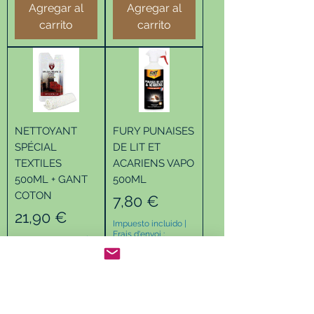
Agregar al
Agregar al
carrito
carrito
NETTOYANT
FURY PUNAISES
SPÉCIAL
DE LIT ET
TEXTILES
ACARIENS VAPO
500ML + GANT
500ML
COTON
Precio
7,80 €
Precio
21,90 €
Impuesto incluido
|
Frais d'envoi :
Impuesto incluido
|
Frais d'envoi :
Agregar al
Agregar al
carrito
carrito