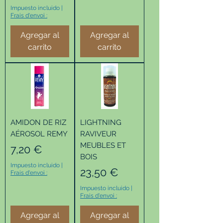
Impuesto incluido
|
Frais d'envoi :
Agregar al
Agregar al
carrito
carrito
AMIDON DE RIZ
LIGHTNING
AÉROSOL REMY
RAVIVEUR
MEUBLES ET
Precio
7,20 €
BOIS
Impuesto incluido
|
Precio
23,50 €
Frais d'envoi :
Impuesto incluido
|
Frais d'envoi :
Agregar al
Agregar al