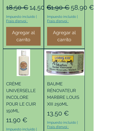
Precio
Precio de oferta
Precio
Precio de oferta
18,50 €
14,50 €
61,90 €
58,90 €
Impuesto incluido
|
Impuesto incluido
|
Frais d'envoi :
Frais d'envoi :
Agregar al
Agregar al
carrito
carrito
CRÈME
BAUME
UNIVERSELLE
RÉNOVATEUR
INCOLORE
MARBRE LOUIS
POUR LE CUIR
XIII 250ML
150ML
Precio
13,50 €
Precio
11,90 €
Impuesto incluido
|
Frais d'envoi :
Impuesto incluido
|