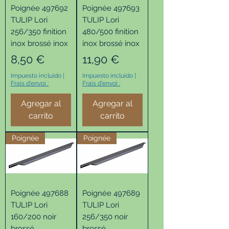
Poignée 497692
Poignée 497693
TULIP Lori
TULIP Lori
256/350 finition
480/500 finition
inox brossé inox
inox brossé inox
Precio
Precio
8,50 €
11,90 €
Impuesto incluido
|
Impuesto incluido
|
Frais d'envoi :
Frais d'envoi :
Agregar al
Agregar al
carrito
carrito
Poignée
Poignée
Poignée 497688
Poignée 497689
TULIP Lori
TULIP Lori
160/200 noir
256/350 noir
brossé
brossé