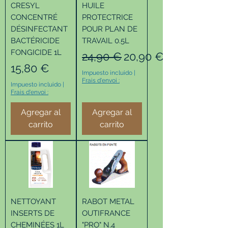
CRESYL
HUILE
CONCENTRÉ
PROTECTRICE
DÉSINFECTANT
POUR PLAN DE
BACTÉRICIDE
TRAVAIL 0.5L
FONGICIDE 1L
Precio
Precio de oferta
24,90 €
20,90 €
Precio
15,80 €
Impuesto incluido
|
Frais d'envoi :
Impuesto incluido
|
Frais d'envoi :
Agregar al
Agregar al
carrito
carrito
NETTOYANT
RABOT METAL
INSERTS DE
OUTIFRANCE
CHEMINÉES 1L
"PRO" N.4