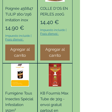
Poignée 456847
COLLE D'OS EN
TULIP 160/296
PERLES 200G
imitation inox
Precio
14,40 €
Precio
14,90 €
Impuesto incluido
|
Frais d'envoi :
Impuesto incluido
|
Frais d'envoi :
Agregar al
Agregar al
carrito
carrito
Fumigène Tous
KB Fourmis Max
Insectes Spécial
Tube de 30g -
Infestation
envoi gratuit
150m²
partout en