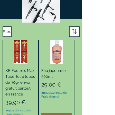
Filtro
KB Fourmis Max
Eau japonaise -
Tube, lot 4 tubes
500ml
de 30g- envoi
Precio
29,00 €
gratuit partout
Impuesto incluido
|
en France
Frais d'envoi :
Precio
39,90 €
Impuesto incluido
|
Frais d'envoi :