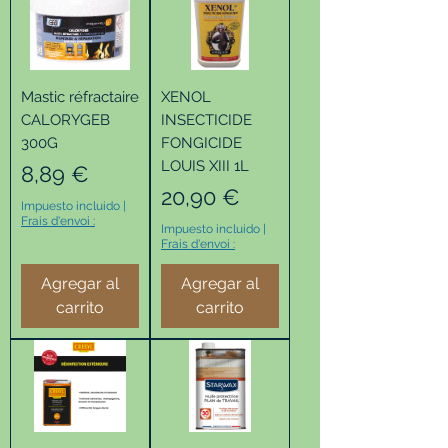
Mastic réfractaire
XENOL
CALORYGEB
INSECTICIDE
300G
FONGICIDE
LOUIS XIII 1L
Precio
8,89 €
Precio
20,90 €
Impuesto incluido
|
Frais d'envoi :
Impuesto incluido
|
Frais d'envoi :
Agregar al
Agregar al
carrito
carrito