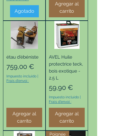
Agregar al
Agotado
carrito
étau d'ébéniste
AVEL Huile
protectrice teck,
Precio
759,00 €
bois exotique -
Impuesto incluido
|
2,5 L
Frais d'envoi :
Precio
59,90 €
Impuesto incluido
|
Frais d'envoi :
Agregar al
Agregar al
carrito
carrito
Poignée