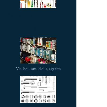
Mantenimiento y
Droguería
Vis, boulons, clous, agrafes