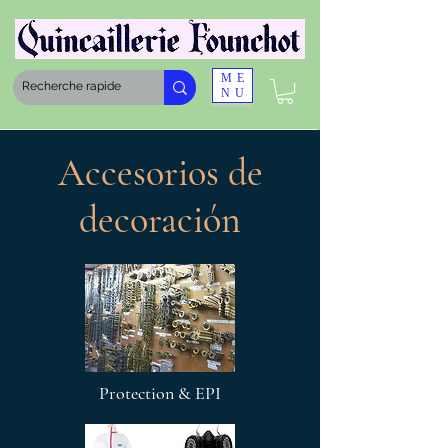
ME
NU
Accesorios de
decoración
Protection & EPI