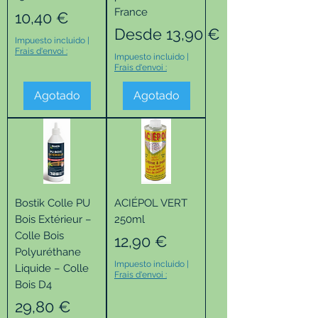
France
Precio
10,40 €
Precio de oferta
Desde
13,90 €
Impuesto incluido
|
Frais d'envoi :
Impuesto incluido
|
Frais d'envoi :
Agotado
Agotado
Bostik Colle PU
ACIÉPOL VERT
Bois Extérieur –
250ml
Colle Bois
Precio
12,90 €
Polyuréthane
Impuesto incluido
|
Liquide – Colle
Frais d'envoi :
Bois D4
Precio
29,80 €