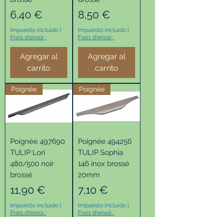
Precio
Precio
6,40 €
8,50 €
Impuesto incluido
|
Impuesto incluido
|
Frais d'envoi :
Frais d'envoi :
Agregar al
Agregar al
carrito
carrito
Poignée
Poignée
Poignée 497690
Poignée 494256
TULIP Lori
TULIP Sophia
480/500 noir
146 inox brossé
brossé
20mm
Precio
Precio
11,90 €
7,10 €
Impuesto incluido
|
Impuesto incluido
|
Frais d'envoi :
Frais d'envoi :