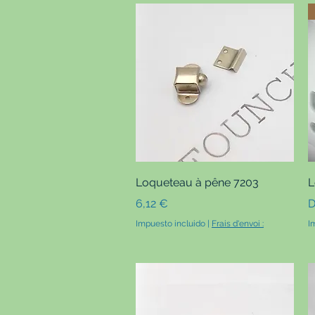
Vista rápida
Loqueteau à pêne 7203
L
Precio
P
6,12 €
D
Impuesto incluido
|
Frais d'envoi :
I