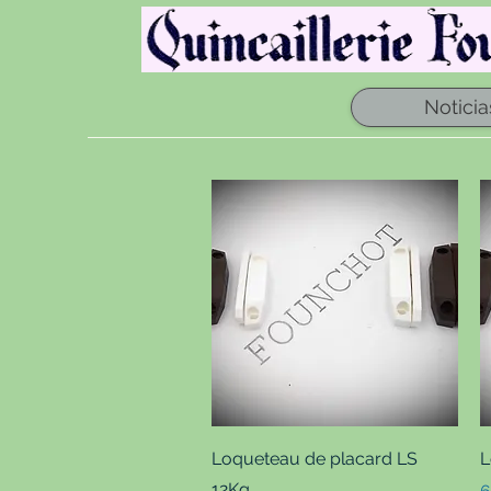
Noticia
Vista rápida
Loqueteau de placard LS
L
12Kg
P