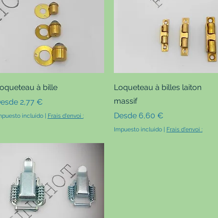
Vista rápida
Vista rápida
oqueteau à bille
Loqueteau à billes laiton
massif
recio de oferta
esde
2,77 €
Precio de oferta
Desde
6,60 €
mpuesto incluido
|
Frais d'envoi :
Impuesto incluido
|
Frais d'envoi :