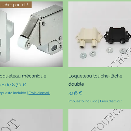
- cher par lot !
Vista rápida
Vista rápida
oqueteau mécanique
Loqueteau touche-lâche
double
recio de oferta
esde
8,70 €
Precio
3,98 €
mpuesto incluido
|
Frais d'envoi :
Impuesto incluido
|
Frais d'envoi :