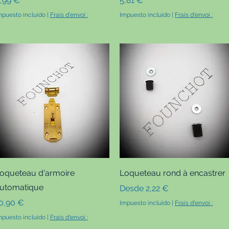
,99 €
5,81 €
mpuesto incluido
|
Frais d'envoi :
Impuesto incluido
|
Frais d'envoi :
Vista rápida
Vista rápida
oqueteau d'armoire
Loqueteau rond à encastrer
utomatique
Precio de oferta
Desde
2,22 €
recio
0,90 €
Impuesto incluido
|
Frais d'envoi :
mpuesto incluido
|
Frais d'envoi :