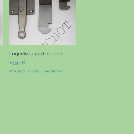
Vista rápida
Loqueteau pied de table
Precio
14,91 €
Impuesto incluido
|
Frais d'envoi :