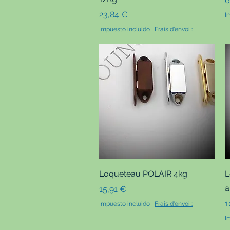
6
Precio
23,84 €
I
Impuesto incluido
|
Frais d'envoi :
Vista rápida
Loqueteau POLAIR 4kg
L
a
Precio
15,91 €
P
1
Impuesto incluido
|
Frais d'envoi :
I