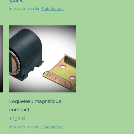
5,24 €
Impuesto incluido
|
Frais d'envoi :
Vista rápida
Loqueteau magnétique
compact
Precio
12,32 €
Impuesto incluido
|
Frais d'envoi :