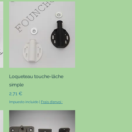
Vista rápida
Loqueteau touche-lâche
simple
Precio
2,71 €
Impuesto incluido
|
Frais d'envoi :