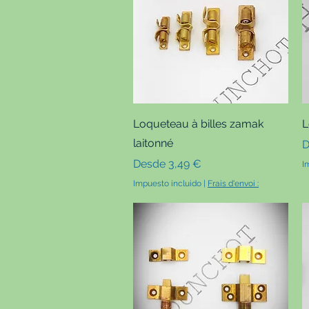
Vista rápida
Loqueteau à billes zamak
L
laitonné
P
D
Precio de oferta
Desde
3,49 €
I
Impuesto incluido
|
Frais d'envoi :