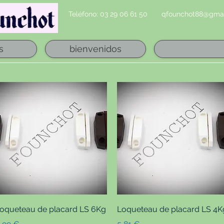
Teléfono: 03 29 06 61 50
qfounchot88@gmai
s
bienvenidos
Vista rápida
Vista rápida
oqueteau de placard LS 6Kg
Loqueteau de placard LS 4K
recio
Precio