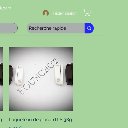
l.com
Iniciar sesión
Vista rápida
g
Loqueteau de placard LS 3Kg
Precio