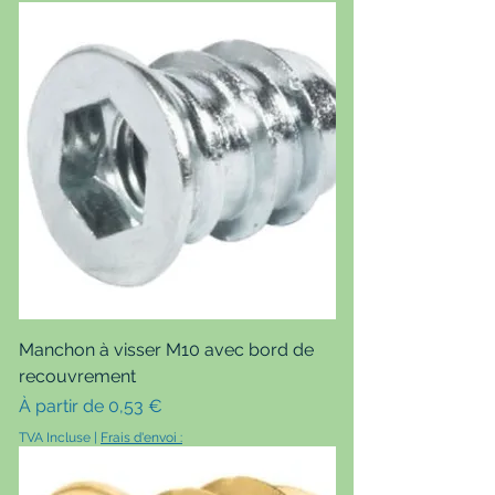
Manchon à visser M10 avec bord de
recouvrement
Prix promotionnel
À partir de
0,53 €
TVA Incluse
|
Frais d'envoi :