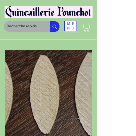
ME
NU