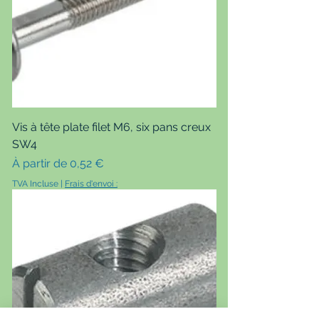
Vis à tête plate filet M6, six pans creux
SW4
Prix promotionnel
À partir de
0,52 €
TVA Incluse
|
Frais d'envoi :