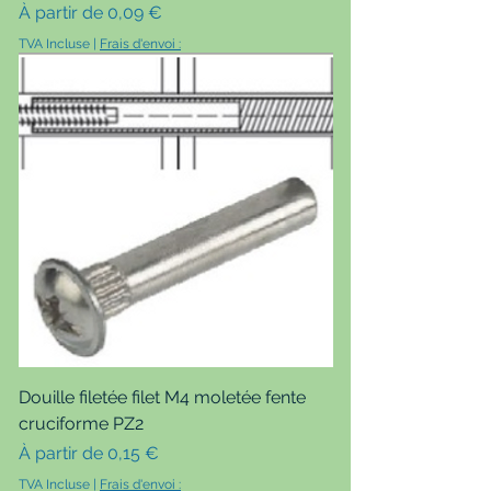
Prix promotionnel
À partir de
0,09 €
TVA Incluse
|
Frais d'envoi :
Douille filetée filet M4 moletée fente
cruciforme PZ2
Prix promotionnel
À partir de
0,15 €
TVA Incluse
|
Frais d'envoi :