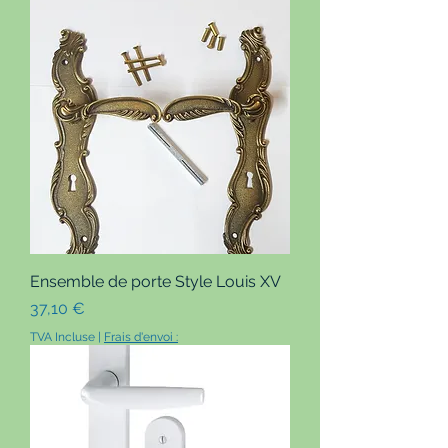
Ensemble de porte Style Louis XV
Prix
37,10 €
TVA Incluse
|
Frais d'envoi :