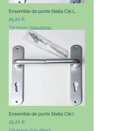
Ensemble de porte Stella Clé L
Prix
25,20 €
TVA Incluse
|
Frais d'envoi :
Ensemble de porte Stella Clé I
Prix
25,20 €
TVA Incluse
|
Frais d'envoi :