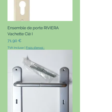
Ensemble de porte RIVIERA
Vachette Clé I
Prix
71,90 €
TVA Incluse
|
Frais d'envoi :