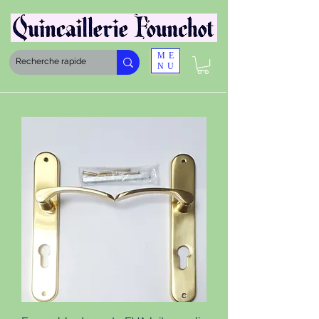
ME
NU