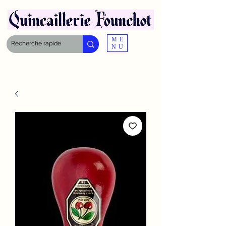
ME
NU