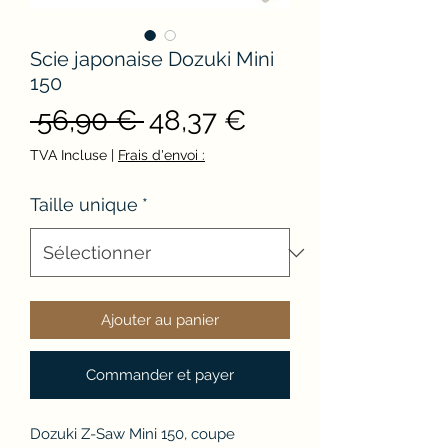
Scie japonaise Dozuki Mini
150
Prix
Prix
 56,90 € 
48,37 €
original
promotionnel
TVA Incluse
|
Frais d'envoi :
Taille unique
*
Ajouter au panier
Commander et payer
Dozuki Z-Saw Mini 150, coupe