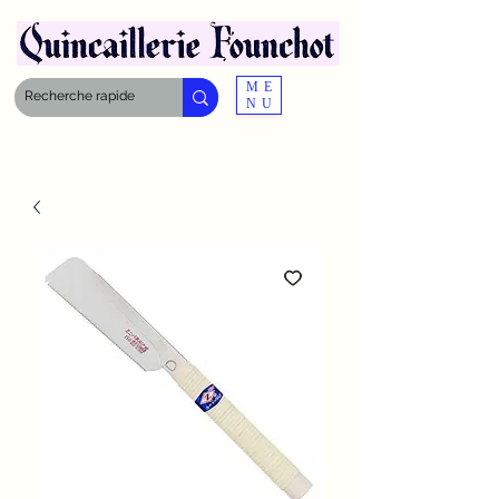
ME
NU