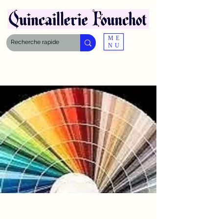
ME
NU