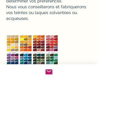
déterminer vos préférences.
Nous vous conseillerons et fabriquerons
vos teintes ou laques solvantées ou
acqueuses.
Contact Details
40 Rue de l'Église, Liffol-le-Grand, France
+33329066150
qfounchot88@gmail.com