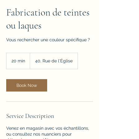
Fabrication de teintes
ou laques
Vous rechercher une couleur spécifique ?
20 min
2
40, Rue de l'Église
0
m
i
n
Book Now
Service Description
Venez en magasin avec vos échantillons,
ou consultez nos nuanciers pour