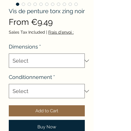
Vis de penture torx zing noir
Sale
From
€9.49
Price
Sales Tax Included
|
Frais d'envoi :
Dimensions
*
Conditionnement
*
Add to Cart
Buy Now