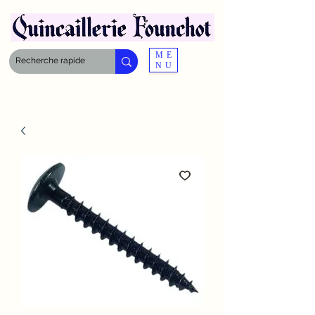
ME
NU