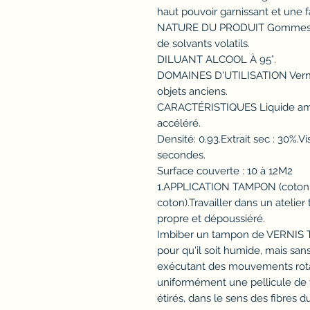
haut pouvoir garnissant et une fa
NATURE DU PRODUIT Gommes laq
de solvants volatils.
DILUANT ALCOOL À 95°.
DOMAINES D'UTILISATION Vernis
objets anciens.
CARACTÉRISTIQUES Liquide ambr
accéléré.
Densité: 0.93.Extrait sec : 30%.
secondes.
Surface couverte : 10 à 12M2
1.APPLICATION TAMPON (coton à
coton).Travailler dans un atelier
propre et dépoussiéré.
Imbiber un tampon de VERNIS 
pour qu'il soit humide, mais sans
exécutant des mouvements rotat
uniformément une pellicule de
étirés, dans le sens des fibres du