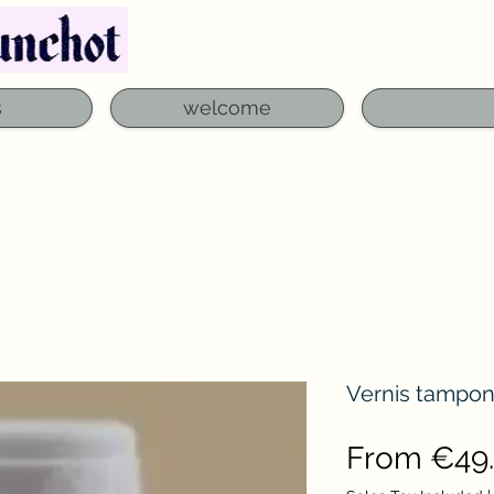
Telephone: 03 29 06 61 50
qfounchot88@gmai
s
welcome
Vernis tampon
From
€49