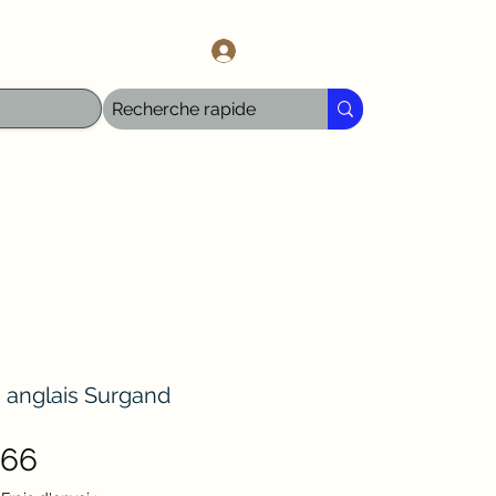
l.com
Log In
 anglais Surgand
Sale
.66