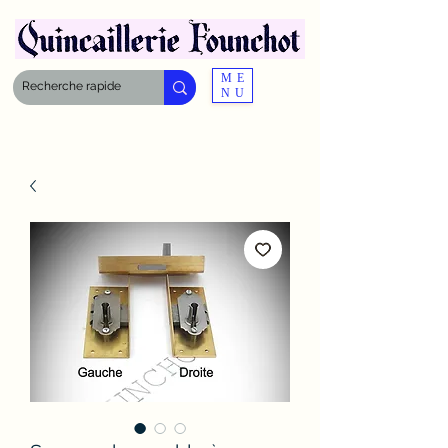
ME
NU