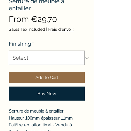
Serrure de meuble à
entailler
Sale
From
€29.70
Price
Sales Tax Included
|
Frais d'envoi :
Finishing
*
Add to Cart
Buy Now
Serrure de meuble à entailler
Hauteur 100mm épaisseur 11mm
Palâtre en laiton limé - Vendu à