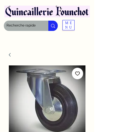
ME
NU