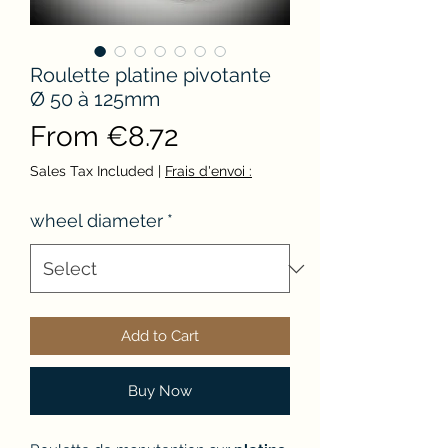
Roulette platine pivotante
Ø 50 à 125mm
Sale
From
€8.72
Price
Sales Tax Included
|
Frais d'envoi :
wheel diameter
*
Add to Cart
Buy Now