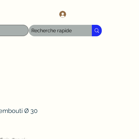
l.com
Log In
 embouti Ø 30
e