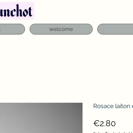
Telephone: 03 29 06 61 50
qfounchot88@gmai
s
welcome
Rosace laiton
Pric
€2.80