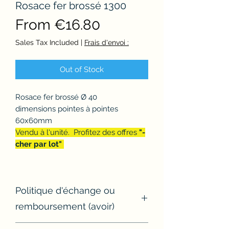
Rosace fer brossé 1300
Sale
From
€16.80
Price
Sales Tax Included
|
Frais d'envoi :
Out of Stock
Rosace fer brossé Ø 40
dimensions pointes à pointes
60x60mm
Vendu à l'unité. Profitez des offres
"-
cher par lot"
Politique d'échange ou
remboursement (avoir)
Si un article ne convient pas, il est