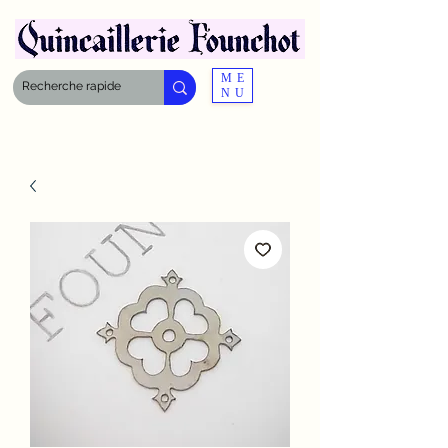
ME
NU