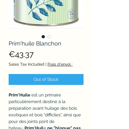
Prim'huile Blanchon
Price
€43.37
Sales Tax Included
|
Frais d'envoi :
Out of Stock
Prim'Huile
est un primaire
particulièrement destiné à la
préparation avant huilage des bois
exotiques et bois "difficiles", ainsi que
pour des joints pont de
bateau.
Prim'Huil
e
ne "bloque" pas