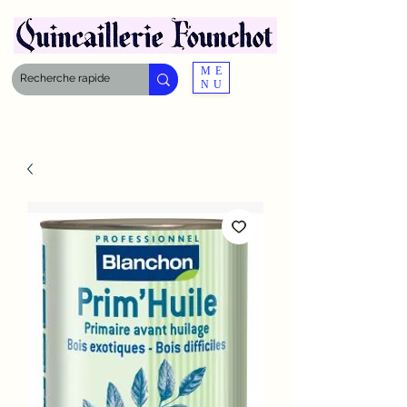
ME
NU