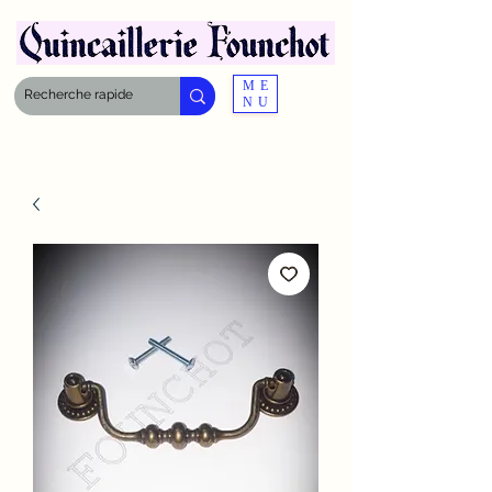
ME
NU