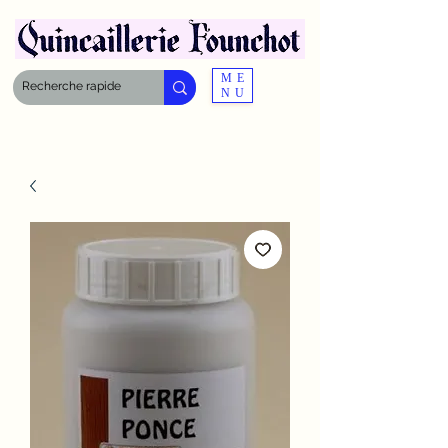
ME
NU