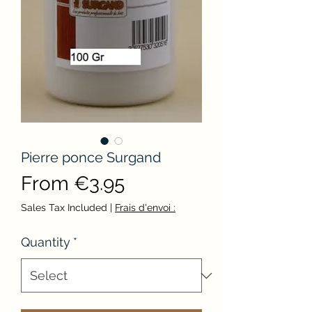
Pierre ponce Surgand
Sale
From
€3.95
Price
Sales Tax Included
|
Frais d'envoi :
Quantity
*