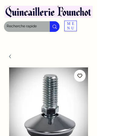
ME
NU