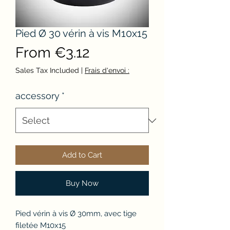
Pied Ø 30 vérin à vis M10x15
Sale
From
€3.12
Price
Sales Tax Included
|
Frais d'envoi :
accessory
*
Add to Cart
Buy Now
Pied vérin à vis Ø 30mm, avec tige
filetée M10x15