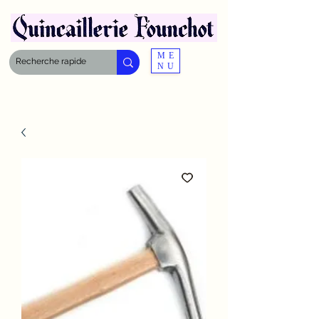
ME
NU