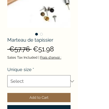
Marteau de tapissier
Regular
Sale
 €57.76 
€51.98
Price
Price
Sales Tax Included
|
Frais d'envoi :
Unique size
*
Add to Cart