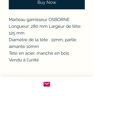
Buy Now
Marteau garnisseur OSBORNE
Longueur: 280 mm Largeur de tête:
125 mm
Diamètre de la tête : 11mm, partie
aimanté 10mm
Tête en acier, manche en bois
Vendu à l'unité
Politique d'échange ou
remboursement (avoir)
Si un article ne convient pas, il est
Conditions de Livraison
possible de l'échanger ou d'en
demander le remboursement.
Sauf exceptions, toutes les
Modalités de retour :
Conditions Générales de
commandes sont expédiées par la
Avant tout retour, le client devra