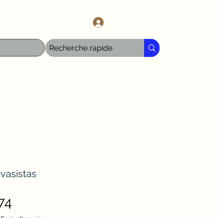
l.com
Log In
vasistas
Sale
74