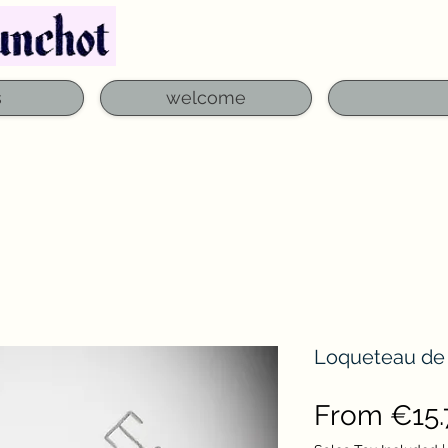
Telephone: 03 29 06 61 50
qfounchot88@gmai
s
welcome
Loqueteau de 
From
€15.