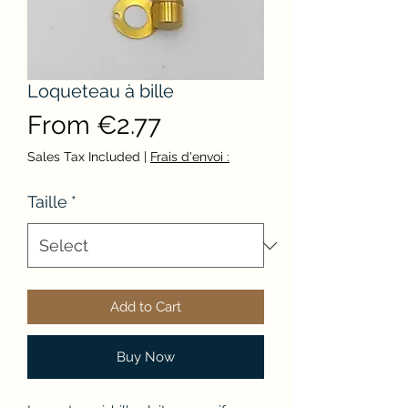
Loqueteau à bille
Sale
From
€2.77
Price
Sales Tax Included
|
Frais d'envoi :
Taille
*
Add to Cart
Buy Now