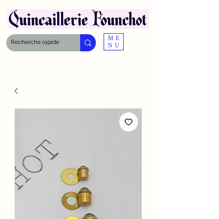
ME
NU