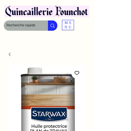
ME
NU