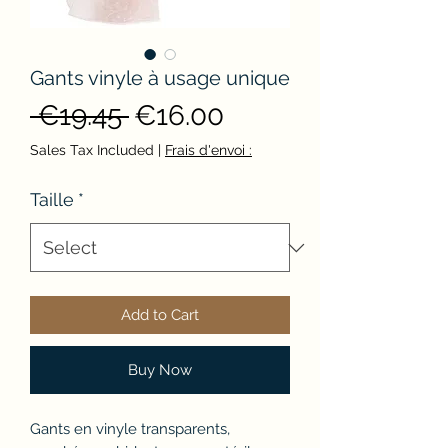
Gants vinyle à usage unique
Regular
Sale
 €19.45 
€16.00
Price
Price
Sales Tax Included
|
Frais d'envoi :
Taille
*
Add to Cart
Buy Now
Gants en vinyle transparents,