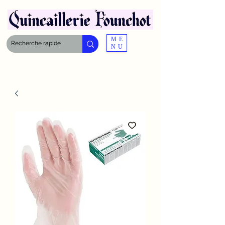
ME
NU