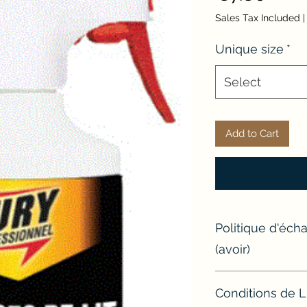
Sales Tax Included
Unique size
*
Select
Add to Cart
Politique d'éc
(avoir)
Si un article ne con
Conditions de L
l'échanger ou d'e