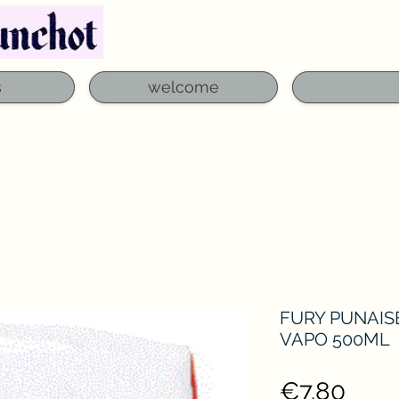
Telephone: 03 29 06 61 50
qfounchot88@gmai
s
welcome
FURY PUNAISE
VAPO 500ML
Pric
€7.80