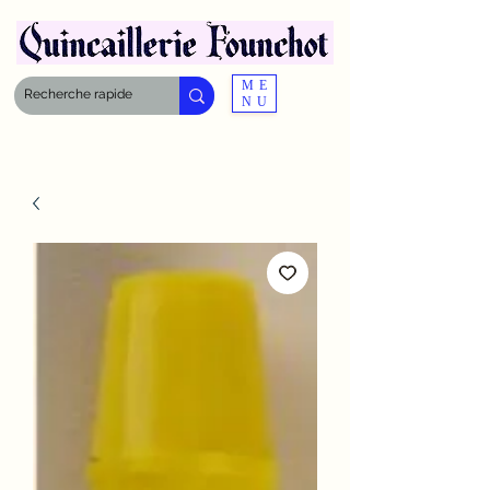
ME
NU