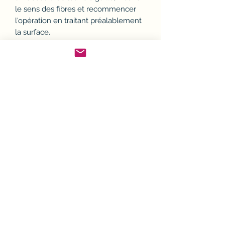
le sens des fibres et recommencer
l'opération en traitant préalablement
la surface.
Pour fixer la retouche et la protéger
de la poussière et des graisses,
pulvériser les parties traitées avec le
vernis de retouche sans voile 338300
à 30-40cm du support.
Utiliser le FEUTRE DE RETOUCHE
d'un ton légèrement plus foncé que
la teinte d'origine. Unifier la teinte en
gommant avec le doigt dans le sens
des fibres du bois.
Refermer soigneusement le feutre
après usage, pour éviter le
dessèchement.
FINITIONS POSSIBLES Tous modes
de finition.
Dangereux. Respecter les