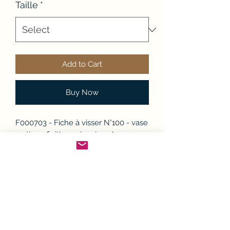
Taille
*
Add to Cart
Buy Now
F000703 - Fiche à visser N°100 - vase
rustique finition acier vieux bronze
Vendu à l'unité -
Existe en différentes hauteurs et
finitions à préciser lors de la
commande
Politique d'échange ou