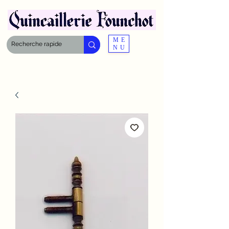
ME
NU