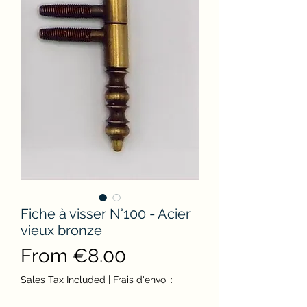
Fiche à visser N°100 - Acier
vieux bronze
Sale
From
€8.00
Price
Sales Tax Included
|
Frais d'envoi :