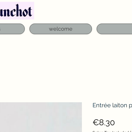
Telephone: 03 29 06 61 50
qfounchot88@gmai
s
welcome
Entrée laiton 
Pric
€8.30