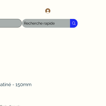
l.com
Log In
patiné - 150mm