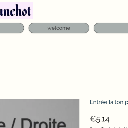
Telephone: 03 29 06 61 50
qfounchot88@gmai
s
welcome
Entrée laiton 
Price
€5.14