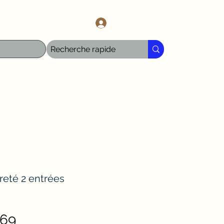
l.com
Log In
reté 2 entrées
Sale
.69