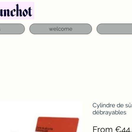
Telephone: 03 29 06 61 50
qfounchot88@gmai
s
welcome
Cylindre de sû
débrayables
From
€44