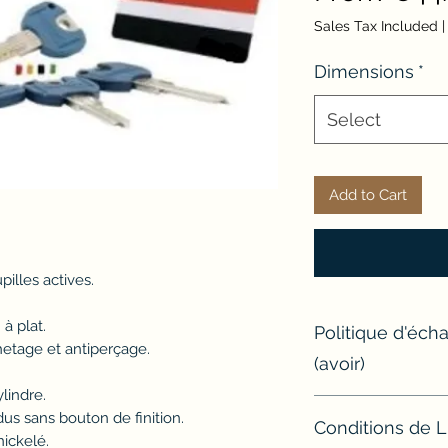
Sales Tax Included
Dimensions
*
Select
Add to Cart
pilles actives.
 à plat.
Politique d'éc
hetage et antiperçage.
(avoir)
lindre.
Si un article ne con
dus sans bouton de finition.
Conditions de L
l'échanger ou d'e
 nickelé.