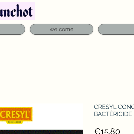
Telephone: 03 29 06 61 50
qfounchot88@gmai
s
welcome
CRESYL CON
BACTÉRICIDE 
Pri
€15.80