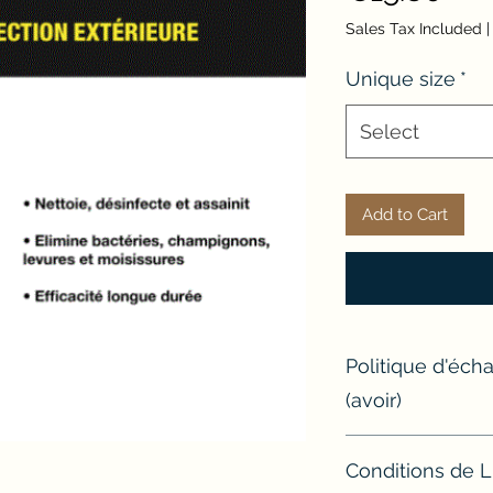
Sales Tax Included
Unique size
*
Select
Add to Cart
Politique d'éc
(avoir)
Si un article ne con
Conditions de L
l'échanger ou d'e