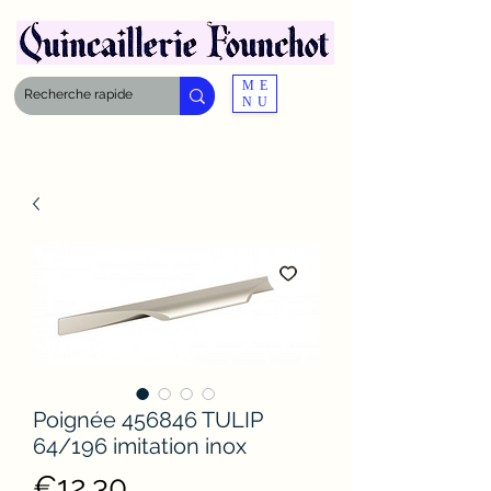
ME
NU
Poignée 456846 TULIP
64/196 imitation inox
Price
€12.30