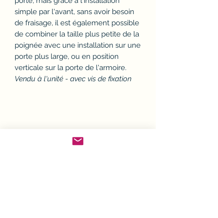
porte, mais grâce à l'installation
simple par l'avant, sans avoir besoin
de fraisage, il est également possible
de combiner la taille plus petite de la
poignée avec une installation sur une
porte plus large, ou en position
verticale sur la porte de l'armoire.
Vendu à l'unité - avec vis de fixation
Politique d'échange ou
remboursement (avoir)
Si un article ne convient pas, il est
Conditions de Livraison
possible de l'échanger ou d'en
demander le remboursement.
Sauf exceptions, toutes les
Modalités de retour :
Conditions Générales de
commandes sont expédiées par la
Avant tout retour, le client devra