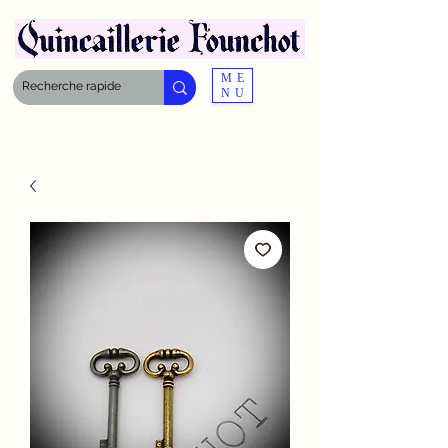
ME
NU