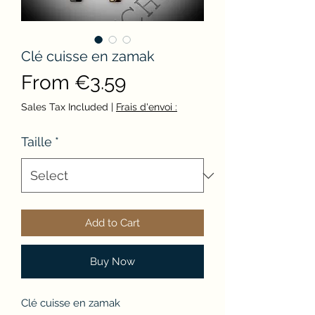
Clé cuisse en zamak
Sale
From
€3.59
Price
Sales Tax Included
|
Frais d'envoi :
Taille
*
Add to Cart
Buy Now
Clé cuisse en zamak