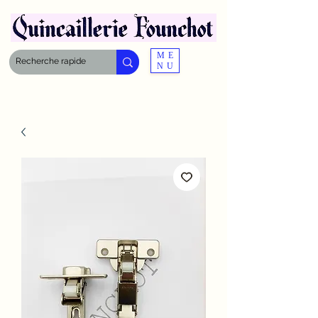
ME
NU