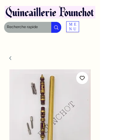
ME
NU