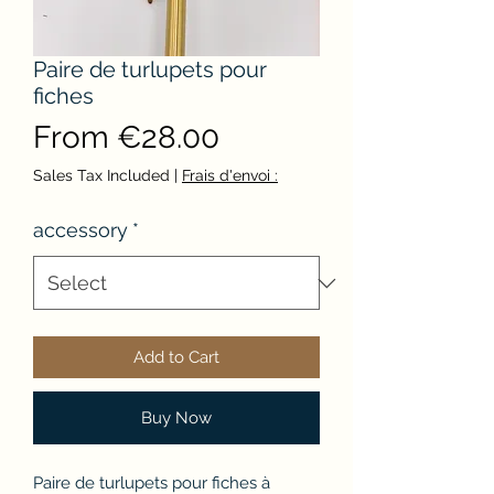
Paire de turlupets pour
fiches
Sale
From
€28.00
Price
Sales Tax Included
|
Frais d'envoi :
accessory
*
Add to Cart
Buy Now
Paire de turlupets pour fiches à