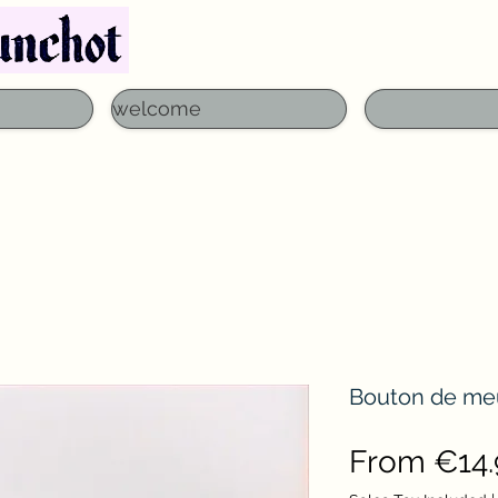
Telephone: 03 29 06 61 50
qfounchot88@gmai
welcome
Bouton de meu
From €14.