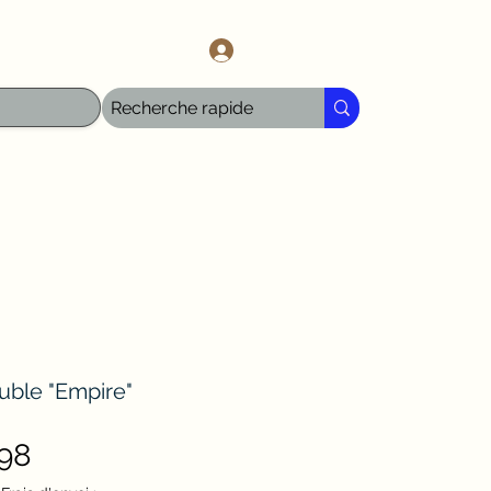
l.com
Log In
ble "Empire"
Price
98