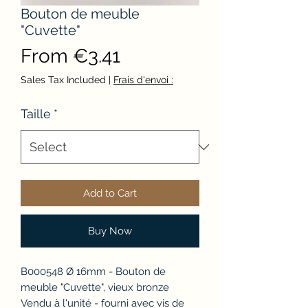
Bouton de meuble
"Cuvette"
Sale
From
€3.41
Price
Sales Tax Included
|
Frais d'envoi :
Taille
*
Add to Cart
Buy Now
B000548 Ø 16mm - Bouton de
meuble "Cuvette", vieux bronze
Vendu à l'unité - fourni avec vis de