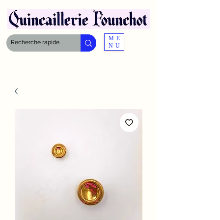
ME
NU