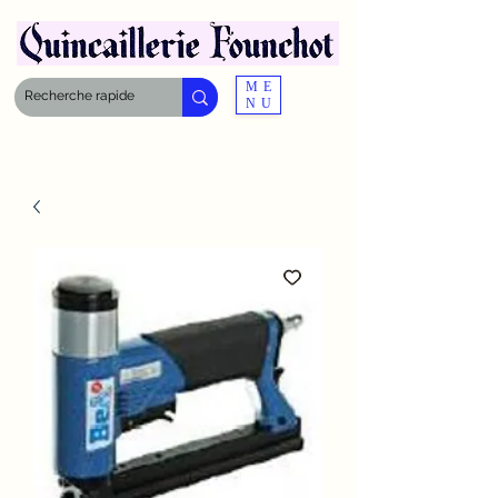
ME
NU