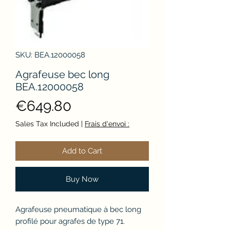
SKU: BEA.12000058
Agrafeuse bec long
BEA.12000058
Price
€649.80
Sales Tax Included
|
Frais d'envoi :
Add to Cart
Buy Now
Agrafeuse pneumatique à bec long
profilé pour agrafes de type 71.