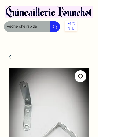
ME
NU