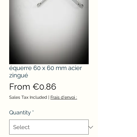
équerre 60 x 60 mm acier
zingué
Sale
From
€0.86
Price
Sales Tax Included
|
Frais d'envoi :
Quantity
*