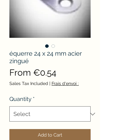
équerre 24 x 24 mm acier
zingué
Sale
From
€0.54
Price
Sales Tax Included
|
Frais d'envoi :
Quantity
*
Add to Cart