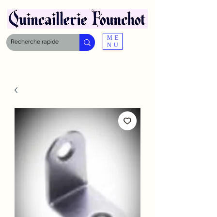
ME
NU