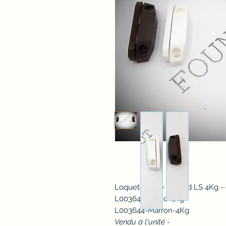
Loqueteau de placard LS 4Kg 
L003644-Blanc-4Kg
L003644-Marron-4Kg
Vendu à l'unité -