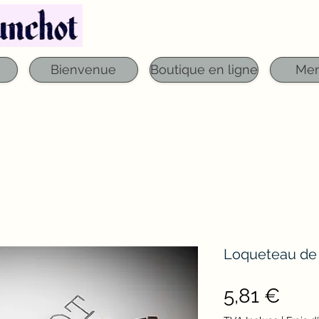
Téléphone : 03 29 06 61 50
qfounchot88@gmai
Bienvenue
Boutique en ligne
Me
Loqueteau de 
Prix
5,81 €