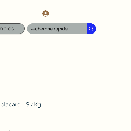
l.com
Se connecter
mbres
placard LS 4Kg