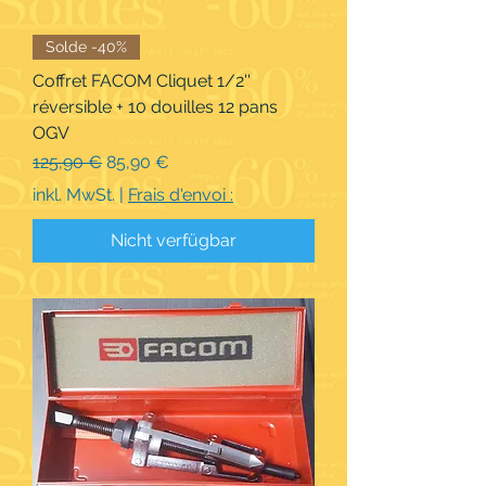
Solde -40%
Coffret FACOM Cliquet 1/2''
réversible + 10 douilles 12 pans
OGV
Standardpreis
Sale-Preis
125,90 €
85,90 €
inkl. MwSt.
|
Frais d'envoi :
Nicht verfügbar