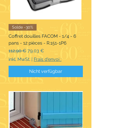
Solde -30%
Coffret douilles FACOM - 1/4 - 6
pans - 12 pièces - R.151-1P6
Standardpreis
Sale-Preis
112,90 €
79,03 €
inkl. MwSt.
|
Frais d'envoi :
Nicht verfügbar