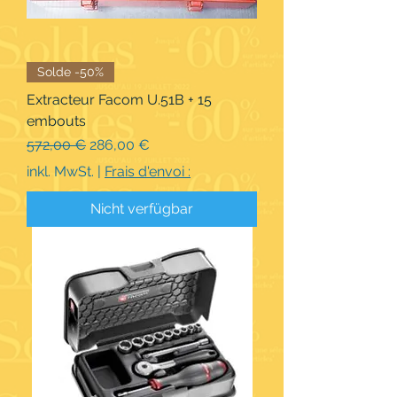
Solde -50%
Extracteur Facom U.51B + 15
embouts
Standardpreis
Sale-Preis
572,00 €
286,00 €
inkl. MwSt.
|
Frais d'envoi :
Nicht verfügbar